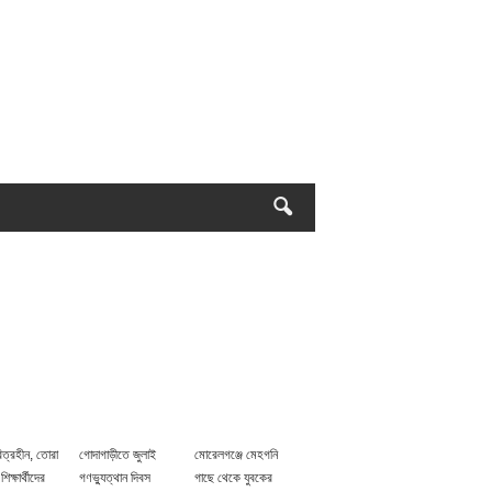
িত্রহীন, তোরা
গোদাগাড়ীতে জুলাই
মোরেলগঞ্জে মেহগনি
 শিক্ষার্থীদের
গণভ্যুত্থান দিবস
গাছে থেকে যুবকের