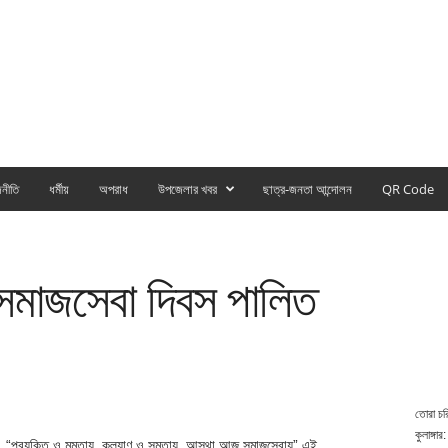
নীতি
ধর্মীয়
অপরাধ
উপজেলার খবর
ছাত্র-জনতা আন্দোলন
QR Code
সমাজসেবা দিবস পালিত
তোরা চর
কুলাঙ্গার:
ত। “প্রযুক্তি ও মমতায়, কল্যাণ ও সমতায়, আস্থা আজ সমাজসেবায়” এই