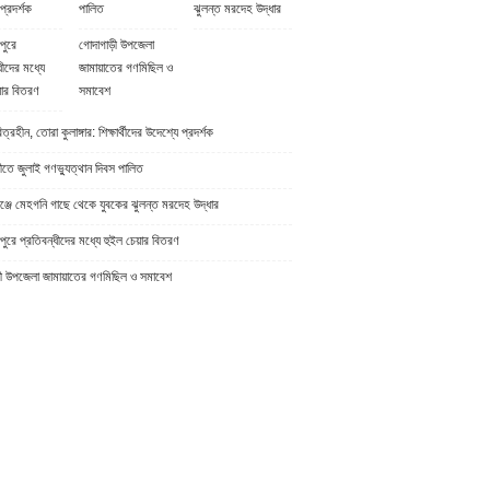
প্রদর্শক
পালিত
ঝুলন্ত মরদেহ উদ্ধার
পুরে
গোদাগাড়ী উপজেলা
ধীদের মধ্যে
জামায়াতের গণমিছিল ও
়ার বিতরণ
সমাবেশ
্রহীন, তোরা কুলাঙ্গার: শিক্ষার্থীদের উদেশ্যে প্রদর্শক
ীতে জুলাই গণভ্যুত্থান দিবস পালিত
্জে মেহগনি গাছে থেকে যুবকের ঝুলন্ত মরদেহ উদ্ধার
ুরে প্রতিবন্ধীদের মধ্যে হুইল চেয়ার বিতরণ
ী উপজেলা জামায়াতের গণমিছিল ও সমাবেশ