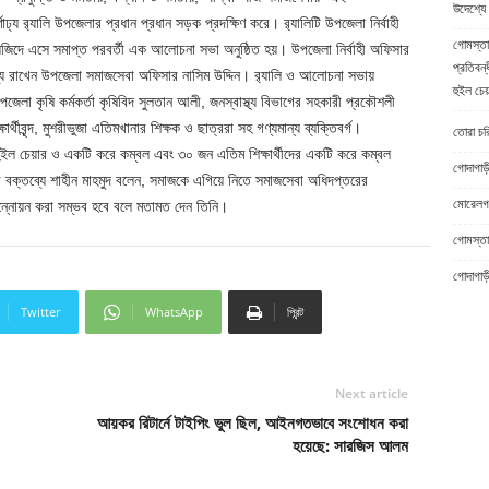
উদেশ্যে 
াঢ্য র
্যালি উপজেলার প্রধান প্রধান সড়ক প্রদক্ষিণ করে। র
্যালিটি উপজেলা নির্বাহী
গোমস্তা
সজিদে এসে সমাপ্ত পরবর্তী এক আলোচনা সভা অনুষ্ঠিত হয়। উপজেলা নির্বাহী অফিসার
প্রতিবন্
য রাখেন উপজেলা সমাজসেবা অফিসার নাসিম উদ্দিন। র
্যালি ও আলোচনা সভায়
হুইল চেয
েলা কৃষি কর্মকর্তা কৃষিবিদ সুলতান আলী, জনস্বাস্থ্য বিভাগের সহকারী প্রকৌশলী
্থীবৃন্দ, মুশরীভুজা এতিমখানার শিক্ষক ও ছাত্ররা সহ গণ্যমান্য ব্যক্তিবর্গ।
তোরা চরিত
ইল চেয়ার ও একটি করে কম্বল এবং ৩০ জন এতিম শিক্ষার্থীদের একটি করে কম্বল
গোদাগাড়
র বক্তব্যে শাহীন মাহমুদ বলেন, সমাজকে এগিয়ে নিতে সমাজসেবা অধিদপ্তরের
মোরেলগঞ
ানন্নোয়ন করা সম্ভব হবে বলে মতামত দেন তিনি।
গোমস্তাপ
গোদাগাড়
Twitter
WhatsApp
প্রিন্ট
Next article
আয়কর রিটার্নে টাইপিং ভুল ছিল, আইনগতভাবে সংশোধন করা
হয়েছে: সারজিস আলম