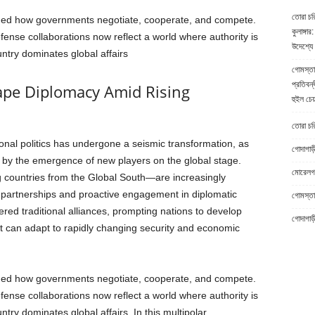
তোরা চর
fined how governments negotiate, cooperate, and compete.
কুলাঙ্গার:
nse collaborations now reflect a world where authority is
উদেশ্যে 
ntry dominates global affairs
গোমস্তা
প্রতিবন্
ape Diplomacy Amid Rising
হুইল চেয
তোরা চরিত
ional politics has undergone a seismic transformation, as
গোদাগাড়
 by the emergence of new players on the global stage.
মোরেলগঞ
 countries from the Global South—are increasingly
ic partnerships and proactive engagement in diplomatic
গোমস্তাপ
ered traditional alliances, prompting nations to develop
গোদাগাড়
at can adapt to rapidly changing security and economic
fined how governments negotiate, cooperate, and compete.
nse collaborations now reflect a world where authority is
try dominates global affairs. In this multipolar