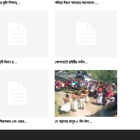
 কৃতি শিক্ষার্...
পবিত্র ঈদুল আযহার আলোচনা-...
বন্ধী বিধান র...
ভোলাহাটে রাষ্ট্রীয় মর্যাদ...
পৌরসভার ২নং ওয়ার...
যে গ্রামের মানুষ ৫ দিন উল...