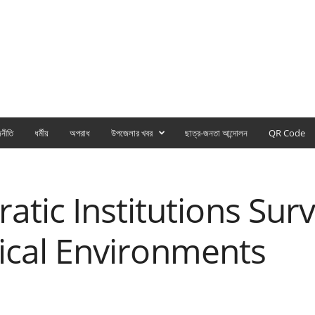
নীতি
ধর্মীয়
অপরাধ
উপজেলার খবর
ছাত্র-জনতা আন্দোলন
QR Code
ic Institutions Surv
itical Environments